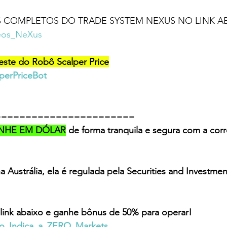
S COMPLETOS DO TRADE SYSTEM NEXUS NO LINK A
ideos_NeXus
teste do Robô Scalper Price
lperPriceBot 
=======================
NHE EM DÓLAR
 de forma tranquila e segura com a cor
 Austrália, ela é regulada pela Securities and Investme
 link abaixo e ganhe bônus de 50% para operar! 
eiro_Indica_a_ZERO_Markets