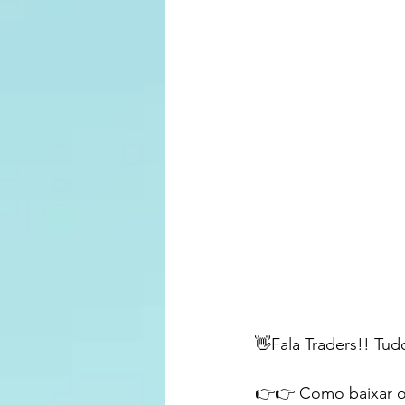
👋Fala Traders!! Tud
👉👉 Como baixar os