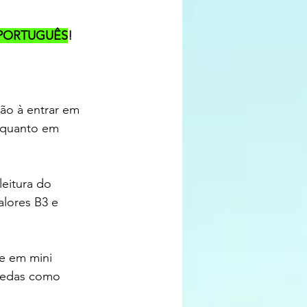
PORTUGUÊS
! 
, quanto em 
eitura do 
lores B3 e 
e em mini 
oedas como 
 