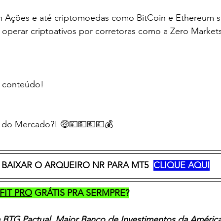
 Ações e até criptomoedas como BitCoin e Ethereum se
operar criptoativos por corretoras como a Zero Markets
 conteúdo!     
o do Mercado?! 🤑💴💵💶💷💰  
 BAIXAR O ARQUEIRO NR PARA MT5  
CLIQUE AQUI
FIT PRO
 GRÁTIS PRA SERMPRE?
 BTG Pactual, Maior Banco de Investimentos da América 