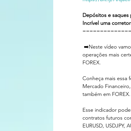
Depósitos e saques 
Incrível uma correto
==============
 ➡️Neste vídeo vamos conhecer esses dois super indicadores que nos ajudarão à entrar em 
operações mais certe
FOREX.
Conheça mais essa fe
Mercado Financeiro,
também em FOREX.
Esse indicador pode 
contratos futuros c
EURUSD, USDJPY, A