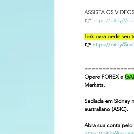
ASSISTA OS VIDEO
👉 
https://bit.ly/V
Link para pedir seu 
👉 
https://bit.ly/Sca
=============
Opere FOREX e 
GA
Markets. 
Sediada em Sidney na
australiano (ASIC).  
Abra sua conta pelo
https://bit.ly/Arqu