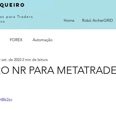
queiro
os para Traders
Home
Robô ArcherGRID
sso
FOREX
Automação
 set. de 2022
2 min de leitura
O NR PARA METATRADE
nHBk2zc