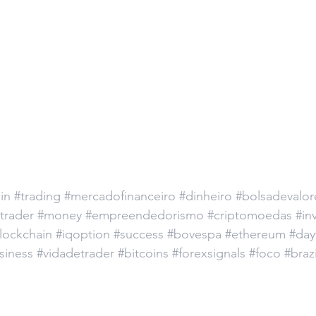
in
#trading
#mercadofinanceiro
#dinheiro
#bolsadevalor
trader
#money
#empreendedorismo
#criptomoedas
#in
lockchain
#iqoption
#success
#bovespa
#ethereum
#day
siness
#vidadetrader
#bitcoins
#forexsignals
#foco
#brazi