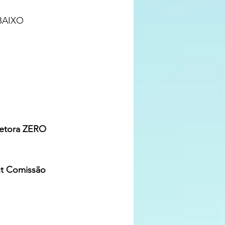
BAIXO 
retora ZERO 
nt Comissão 