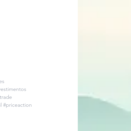
es
vestimentos
trade
l
#priceaction