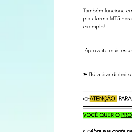
Também funciona em
plataforma MT5 para 
exemplo! 
 Aproveite mais esse
➽ Bóra tirar dinheir
👉
ATENÇÃO!
 PARA
VOCÊ QUER O 
PRO
👉
Abra sua conta na