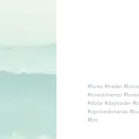
#forex
#trader
#bitco
#investimento
#forex
#dolar
#daytrader
#b
#opcoesbinarias
#bu
#btc