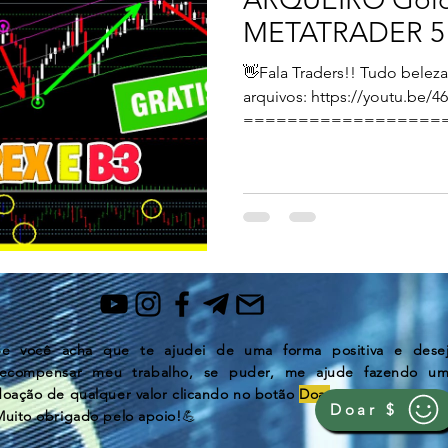
METATRADER 5
👋Fala Traders!! Tudo bele
arquivos: https://youtu.be/
==================
Opere...
Se você acha que te ajudei de uma forma positiva e dese
recompensar
meu trabalho, se puder, me ajude fazendo u
doação de qualquer valor clicando no botão
Doar
.
Doar $
Muito obrigado pelo apoio!
💪