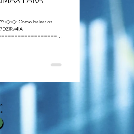
za?? 👉👉 Como baixar os
467DZIRw4IA
==================
ja
ma