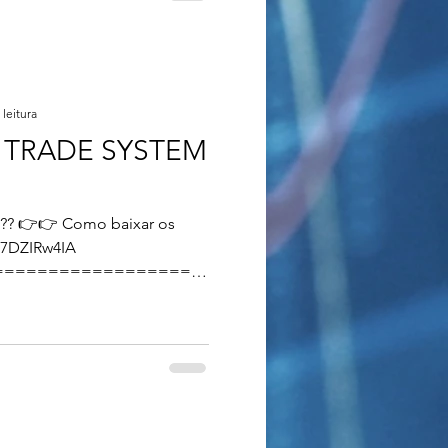
 leitura
 TRADE SYSTEM
za?? 👉👉 Como baixar os
467DZIRw4IA
==================