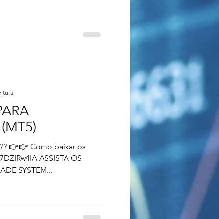
eitura
PARA
(MT5)
ar os
4IA ASSISTA OS
ADE SYSTEM...