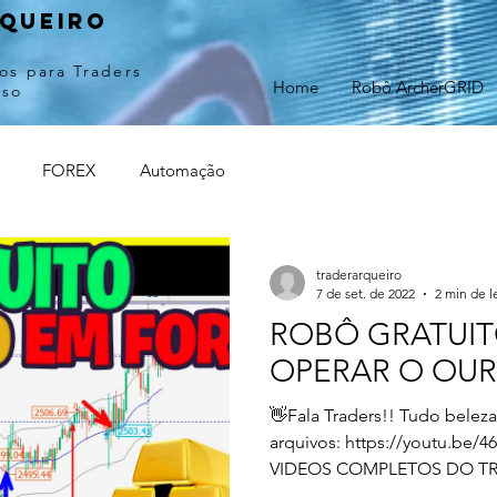
queiro
os para Traders
Home
Robô ArcherGRID
sso
FOREX
Automação
traderarqueiro
7 de set. de 2022
2 min de l
ROBÔ GRATUIT
OPERAR O OU
👋Fala Traders!! Tudo bele
arquivos: https://youtu.be/
VIDEOS COMPLETOS DO TR