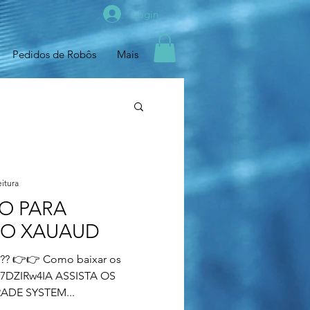
Login
Pedidos de Robôs
Mais
eitura
O PARA
RO XAUAUD
za?? 👉👉 Como baixar os
467DZIRw4IA ASSISTA OS
ADE SYSTEM...