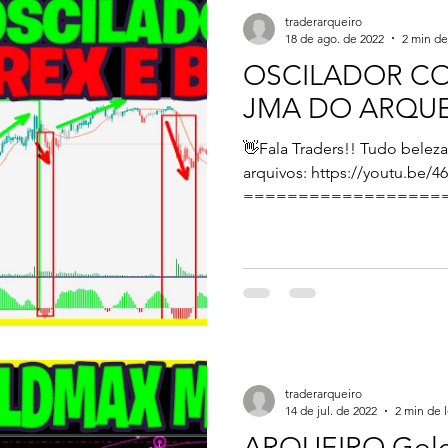
traderarqueiro
18 de ago. de 2022
2 min de
OSCILADOR C
JMA DO ARQUE
👋Fala Traders!! Tudo bele
arquivos: https://youtu.be/
==================
Opere...
traderarqueiro
14 de jul. de 2022
2 min de l
ARQUEIRO Gol