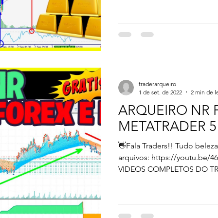
traderarqueiro
1 de set. de 2022
2 min de l
ARQUEIRO NR 
METATRADER 5 
👋Fala Traders!! Tudo beleza?? 👉👉 Como baix
arquivos: https://youtu.be/467DZIRw
VIDEOS COMPLETOS DO TR