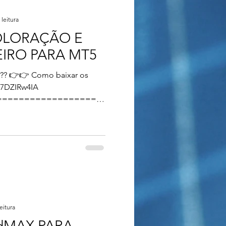
 leitura
OLORAÇÃO E
IRO PARA MT5
za?? 👉👉 Como baixar os
467DZIRw4IA
==================
eitura
dMAX PARA