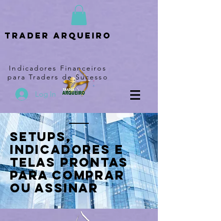
Trader arqueiro
Indicadores Financeiros
para Traders de Sucesso
Log In
Setups,
indicadores e
telas prontas
para comprar
ou assinar