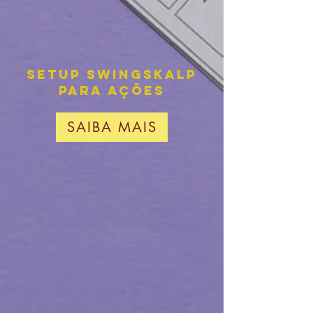
setup swingskalp
para ações
SAIBA MAIS