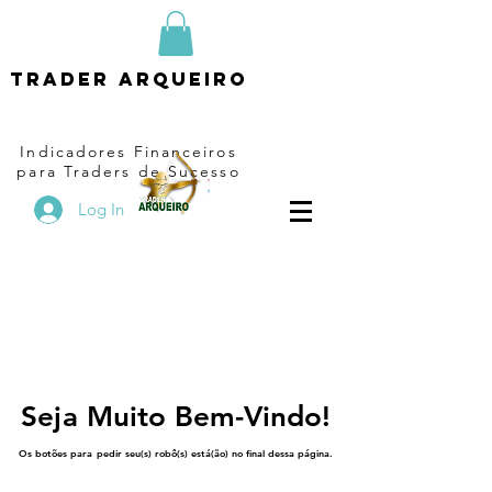
Trader arqueiro
Indicadores Financeiros
para Traders de Sucesso
Log In
Seja Muito Bem-Vindo!
Seja Muito Bem-Vindo!
Os botões para pedir seu(s) robô(s) está(ão) no final dessa página.
Os botões para pedir seu(s) robô(s) está(ão) no final dessa página.