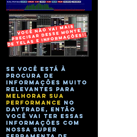
VOCÊ NÃO VAI MAIS
PRECISAR DESSE MONTE
DE TELAS E INFORMAÇÕES!!
se você está à
procura de
informações muito
relevantes para
melhorar sua
performance
no
daytrade, então
você vai ter essas
informações com
nossa super
ferramenta de