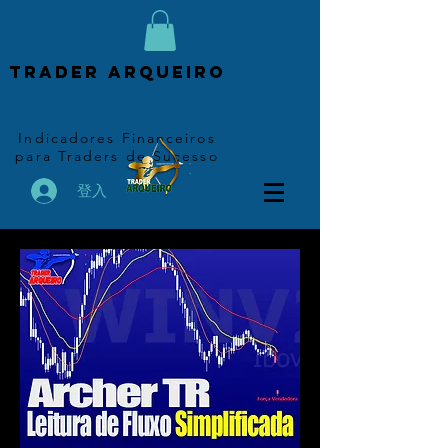
Trader arqueiro
Indicadores Financeiros
para Traders de Sucesso
登入