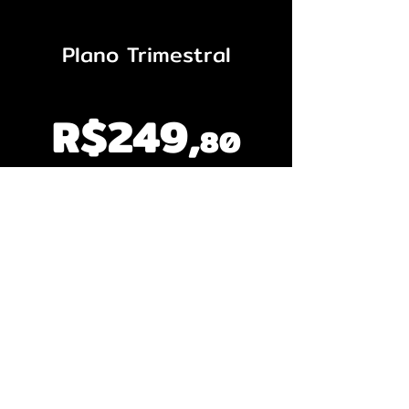
Plano Trimestral
- 16,5%
R$249
,
80
R$2,77 por dia
7 dias de garantia Hotmart!
​Acesso ao indicador por três meses,
sendo renovado a cada 3 meses até o
cliente cancelar. Pode ser cancelado a
qualquer momento.
Assinar Trimestral