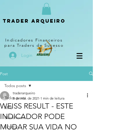
Trader arqueiro
Indicadores Financeiros
para Traders de Sucesso
Login
Post
Todos posts
traderarqueiro
Todos posts
8 de mai. de 2021
1 min de leitura
WEISS RESULT - ESTE
MT5
INDICADOR PODE
BlackArrow
MUDAR SUA VIDA NO
FOREX