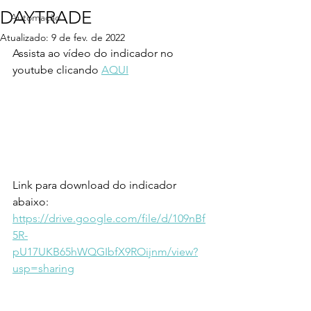
DAYTRADE
Automação
Atualizado:
9 de fev. de 2022
Assista ao vídeo do indicador no 
youtube clicando 
AQUI
Link para download do indicador 
abaixo:
https://drive.google.com/file/d/109nBf
5R-
pU17UKB65hWQGIbfX9ROijnm/view?
usp=sharing