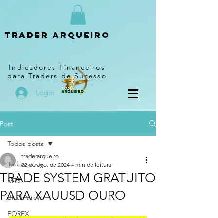
Trader arqueiro
Indicadores Financeiros
para Traders de Sucesso
Login
Post
Todos posts
traderarqueiro
Todos posts
22 de ago. de 2024
4 min de leitura
TRADE SYSTEM GRATUITO
MT5
PARA XAUUSD OURO
BlackArrow
FOREX