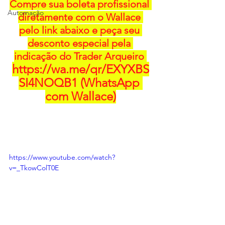
Compre sua boleta profissional 
Automação
diretamente com o Wallace 
pelo link abaixo e peça seu 
desconto especial pela 
indicação do Trader Arqueiro 
https://wa.me/qr/EXYXBS
SI4NOQB1
 (WhatsApp 
com Wallace)
https://www.youtube.com/watch?
v=_TkowColT0E