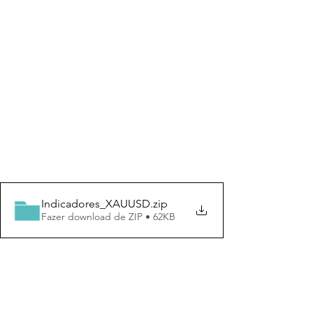
Indicadores_XAUUSD
.zip
Fazer download de ZIP • 62KB
Conclusão
Utilizar os indicadores 
RSI Smoothed
, 
Heikin-Ashi
, e 
HiLo
 juntos no MT5 