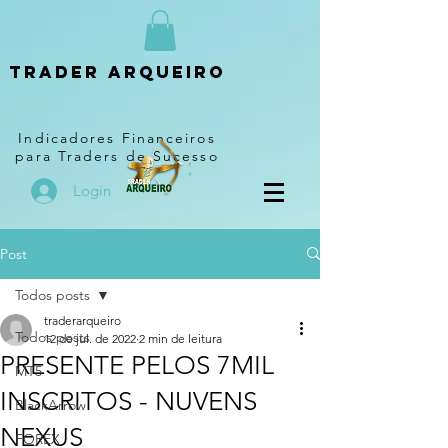
Trader arqueiro
Indicadores Financeiros
para Traders de Sucesso
Login
Post
Todos posts
traderarqueiro
Todos posts
12 de jul. de 2022
2 min de leitura
PRESENTE PELOS 7MIL
MT5
INSCRITOS - NUVENS
BlackArrow
NEXUS
FOREX