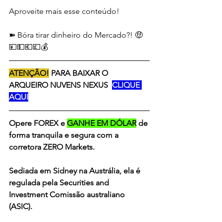
Aproveite mais esse conteúdo!   
➽ Bóra tirar dinheiro do Mercado?! 🤑
💴💵💶💷💰
ATENÇÃO!
 PARA BAIXAR O 
ARQUEIRO NUVENS NEXUS  
CLIQUE 
AQUI
Opere FOREX e 
GANHE EM DÓLAR
 de 
forma tranquila e segura com a 
corretora ZERO Markets. 
Sediada em Sidney na Austrália, ela é 
regulada pela Securities and 
Investment Comissão australiano 
(ASIC).  