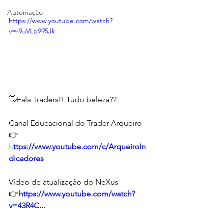
Automação
https://www.youtube.com/watch?
v=-9uVLp995Jk
👋Fala Traders!! Tudo beleza??  
Canal Educacional do Trader Arqueiro  
👉
h
ttps://www.youtube.com/c/ArqueiroIn
dicadores
Vídeo de atualização do NeXus 
👉
https://www.youtube.com/watch?
v=43R4C...