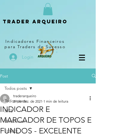
Trader arqueiro
Indicadores Financeiros
para Traders de Sucesso
Login
Post
Todos posts
traderarqueiro
Todos posts
29 de dez. de 2021
1 min de leitura
INDICADOR E
MT5
MARCADOR DE TOPOS E
BlackArrow
FUNDOS - EXCELENTE
FOREX