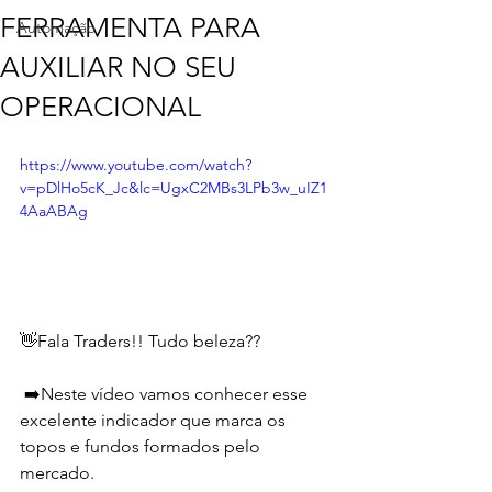
FERRAMENTA PARA
Automação
AUXILIAR NO SEU
OPERACIONAL
https://www.youtube.com/watch?
v=pDlHo5cK_Jc&lc=UgxC2MBs3LPb3w_uIZ1
4AaABAg
👋Fala Traders!! Tudo beleza??  
 ➡️Neste vídeo vamos conhecer esse 
excelente indicador que marca os 
topos e fundos formados pelo 
mercado. 