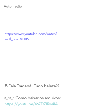
Automação
https://www.youtube.com/watch?
v=Tl_hmcMD06I
👋Fala Traders!! Tudo beleza??  
👉👉 Como baixar os arquivos: 
https://youtu.be/467DZIRw4IA