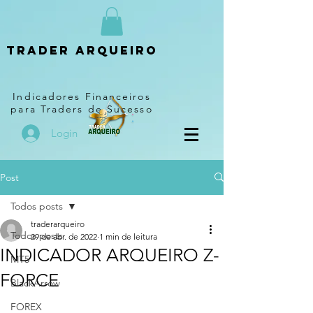
Trader arqueiro
Indicadores Financeiros
para Traders de Sucesso
Login
Post
Todos posts
traderarqueiro
Todos posts
29 de abr. de 2022
1 min de leitura
INDICADOR ARQUEIRO Z-
MT5
FORCE
BlackArrow
FOREX