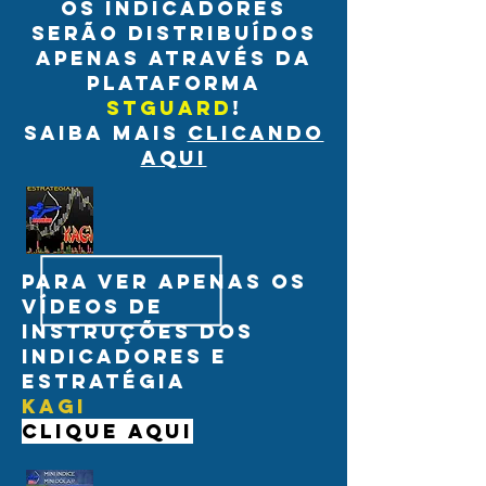
os indicadores
serão distribuídos
apenas através da
plataforma
stguard
!
saiba mais
clicando
aqui
para ver apenas os
vídeos de
instruções dos
indicadores e
estratégia
Kagi
clique aqui