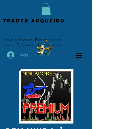
Trader arqueiro
Indicadores Financeiros
para Traders de Sucesso
Iniciar sesión