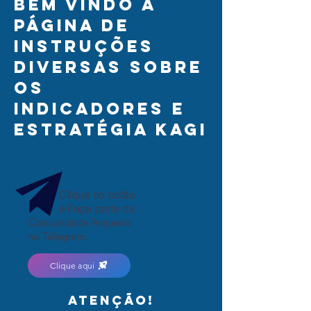
Bem vindo à
página de
instruções
diversas sobre
os
indicadores e
estratégia kagi
Clique no botão
e Faça parte da
Comunidade Arqueiro
no Telegram.
Clique aqui
atenção!