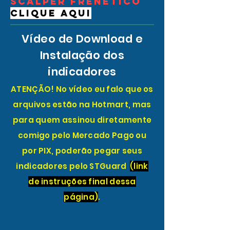
scalper frenético
clique aqui
Vídeo de Download e
Instalação
dos
indicadores
ATENÇÃO! No vídeo eu falo que os
arquivos estão na Hotmart, mas
para quem assinou diretamente
comigo pelo Mercado Pago ou
por PIX, poderão pegar seus
indicadores pelo STGuard
(link
de instruções final dessa
página)
.