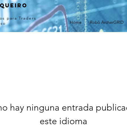
queiro
os para Traders
Home
Robô ArcherGRID
sso
no hay ninguna entrada publica
este idioma