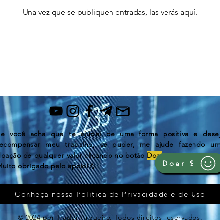
Una vez que se publiquen entradas, las verás aquí.
Se você acha que te ajudei de uma forma positiva e dese
recompensar
meu trabalho, se puder, me ajude fazendo u
doação de qualquer valor clicando no botão
Doar
.
Doar $
Muito obrigado pelo apoio!
💪
Conheça nossa Política de Privacidade e de Uso
© 2024 por Trader Arqueiro. Todos direitos reservados.