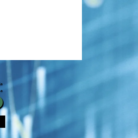
ja
ma