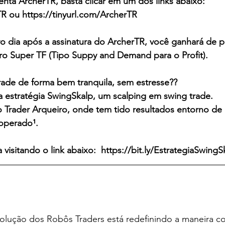
menta ArcherTR, basta clicar em um dos links abaixo: 
TR
 ou 
https://tinyurl.com/ArcherTR
dia após a assinatura do ArcherTR, você ganhará de p
ro Super TF (Tipo Suppy and Demand para o Profit). 
rade de forma bem tranquila, sem estresse?? 
 estratégia SwingSkalp, um scalping em swing trade. 
do Trader Arqueiro, onde tem tido resultados entorno d
operado¹. 
visitando o link abaixo:  
https://bit.ly/EstrategiaSwingS
olução dos Robôs Traders está redefinindo a maneira c