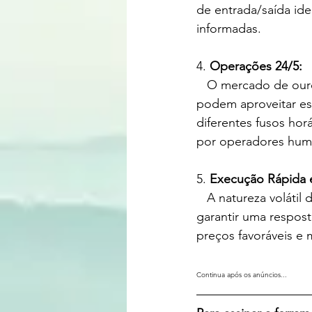
de entrada/saída id
informadas.
4. 
Operações 24/5:
   O mercado de ouro opera 24 horas por dia, cinco dias por semana. Os robôs traders 
podem aproveitar ess
diferentes fusos horá
por operadores hum
5. 
Execução Rápida e
   A natureza volátil do mercado de ouro exige uma execução rápida. Robôs traders podem 
garantir uma respos
preços favoráveis e
Continua após os anúncios...