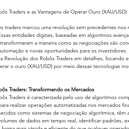
bôs Traders e as Vantagens de Operar Ouro (XAU/USD)
ôs traders marcou uma revolução sem precedentes nos
 Essas entidades digitais, baseadas em algoritmos avanç
ial, transformaram a maneira como as negociações são con
 automação e novas oportunidades para os investidores.
 a Revolução dos Robôs Traders em detalhes, focando e
erar o ouro (XAU/USD) por meio dessas tecnologias ino
bôs Traders: Transformando os Mercados
ôs Traders é caracterizada pelo uso de algoritmos com
al para realizar operações automatizadas nos mercados fin
cidos como sistemas de negociação algorítmica, têm 
volumes de dados em tempo real, identificar padrões, e
e forma mais rápida e eficiente do que qualquer operad