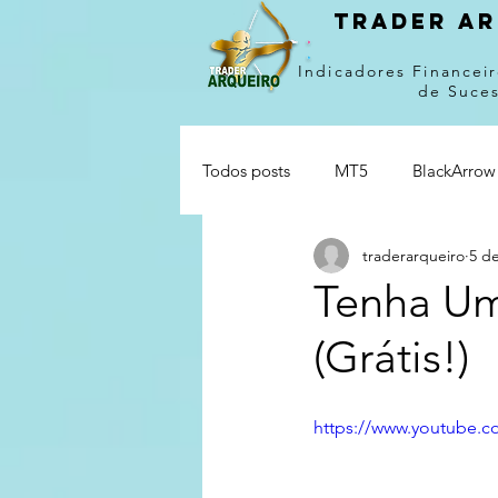
Trader ar
Indicadores Financeir
de Suce
Todos posts
MT5
BlackArrow
traderarqueiro
5 d
Tenha Um
(Grátis!)
https://www.youtube.