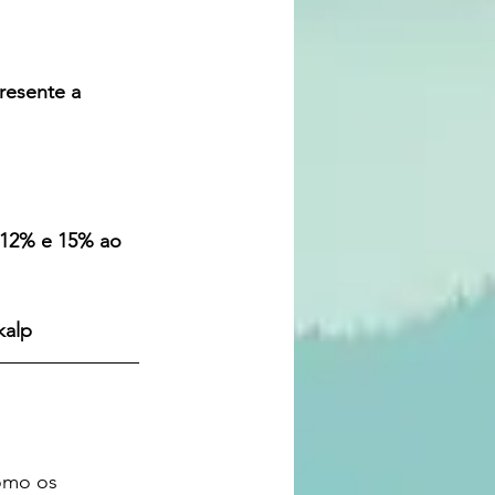
resente a 
e 12% e 15% ao 
kalp
omo os 