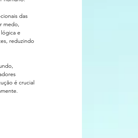
cionais das 
r medo, 
lógica e 
tes, reduzindo 
undo, 
adores 
ção é crucial 
amente.