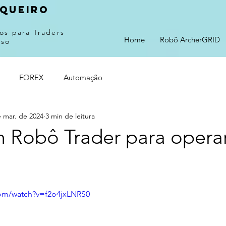
queiro
os para Traders
Home
Robô ArcherGRID
sso
FOREX
Automação
e mar. de 2024
3 min de leitura
 Robô Trader para opera
com/watch?v=f2o4jxLNRS0