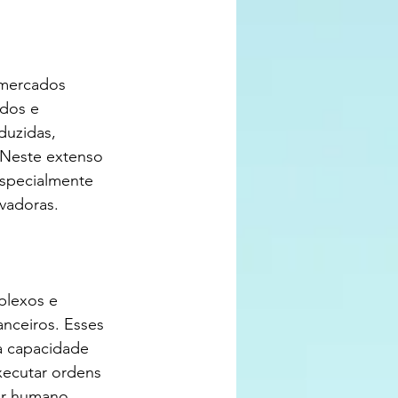
 mercados 
ados e 
duzidas, 
 Neste extenso 
specialmente 
vadoras.
plexos e 
anceiros. Esses 
a capacidade 
xecutar ordens 
or humano.