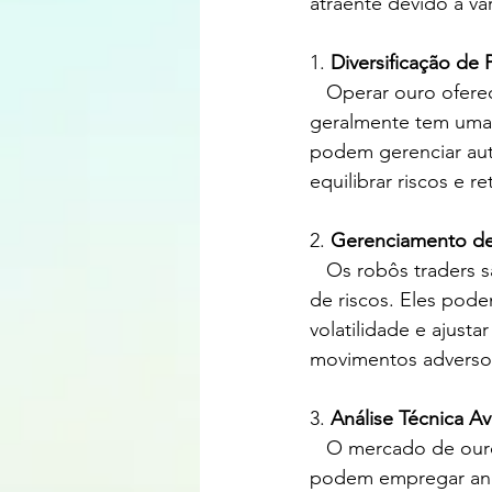
atraente devido a vár
1. 
Diversificação de P
   Operar ouro oferece uma forma de diversificação de portfólio, pois o metal precioso 
geralmente tem uma c
podem gerenciar aut
equilibrar riscos e r
2. 
Gerenciamento de
   Os robôs traders são programados para seguir estratégias específicas de gerenciamento 
de riscos. Eles pode
volatilidade e ajust
movimentos adverso
3. 
Análise Técnica A
   O mercado de ouro é influenciado por uma variedade de fatores, e os robôs traders 
podem empregar análi