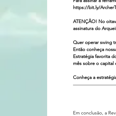
Para assinar a ferra
https://bit.ly/Archer
ATENÇÃO! No oitavo 
assinatura do Arquei
Quer operar swing t
Então conheça nossa
Estratégia favorita 
mês sobre o capital 
Conheça a estratégia 
Em conclusão, a Rev