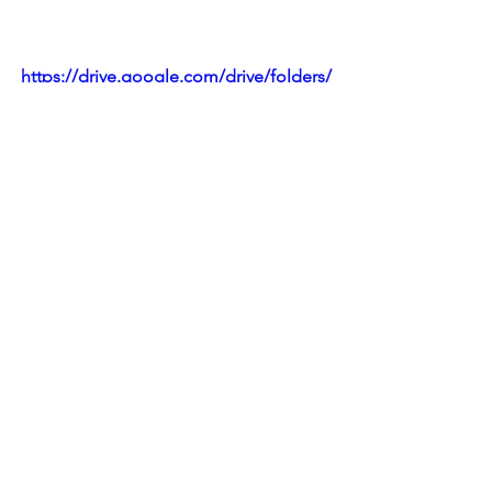
https://drive.google.com/drive/folders/
1ju_H6n_PknNEzDkaURHKAv4C0msxyli
5?usp=sharing