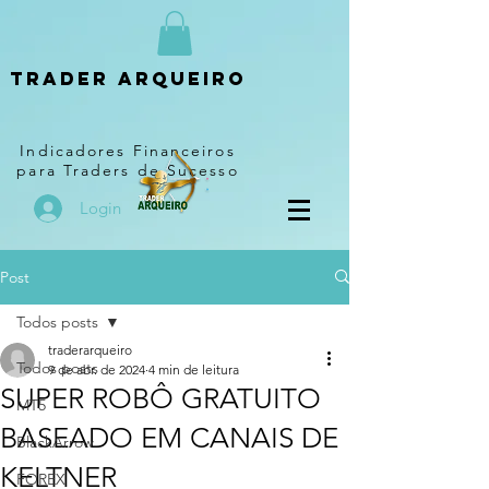
Trader arqueiro
Indicadores Financeiros
para Traders de Sucesso
Login
Post
Todos posts
traderarqueiro
Todos posts
9 de abr. de 2024
4 min de leitura
SUPER ROBÔ GRATUITO
MT5
BASEADO EM CANAIS DE
BlackArrow
KELTNER
FOREX