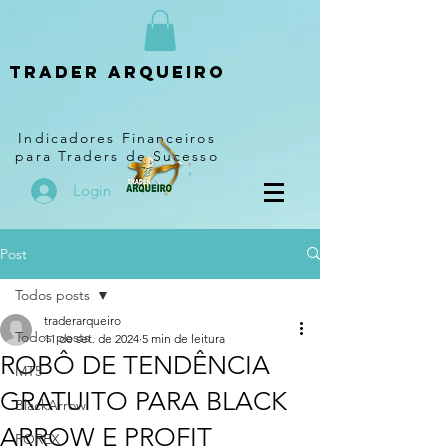
Trader arqueiro
Indicadores Financeiros
para Traders de Sucesso
Login
Post
Todos posts
traderarqueiro
Todos posts
11 de set. de 2024
5 min de leitura
ROBÔ DE TENDÊNCIA
MT5
GRATUITO PARA BLACK
BlackArrow
ARROW E PROFIT
FOREX