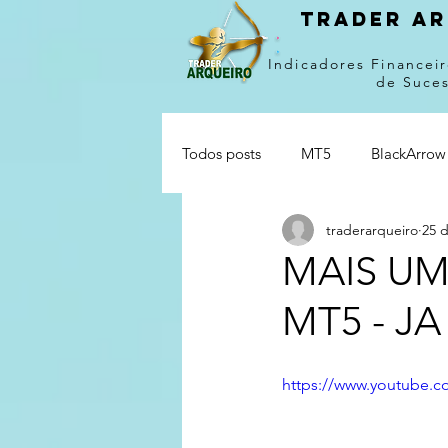
Trader ar
Indicadores Financeir
de Suce
Todos posts
MT5
BlackArrow
traderarqueiro
25 d
MAIS UM
MT5 - J
https://www.youtube