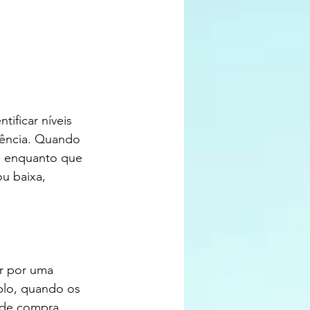
ificar níveis 
dência. Quando 
, enquanto que 
u baixa, 
r por uma 
plo, quando os 
 de compra, 