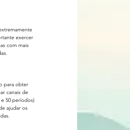
 extremamente 
rtante exercer 
das com mais 
das.
o para obter 
ar canais de 
e 50 períodos) 
de ajudar os 
adas.