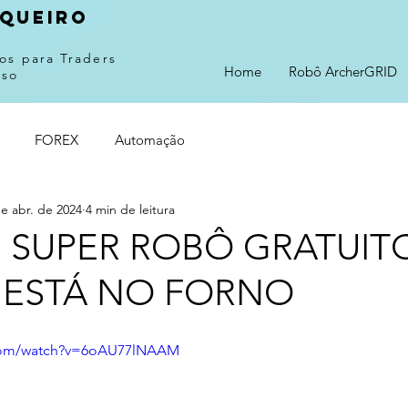
queiro
os para Traders
Home
Robô ArcherGRID
sso
FOREX
Automação
e abr. de 2024
4 min de leitura
 SUPER ROBÔ GRATUIT
A ESTÁ NO FORNO
.com/watch?v=6oAU77lNAAM