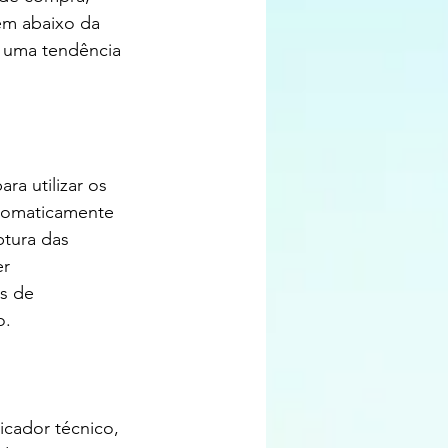
em abaixo da 
o uma tendência 
a utilizar os 
utomaticamente 
ptura das 
r 
s de 
o.
icador técnico, 