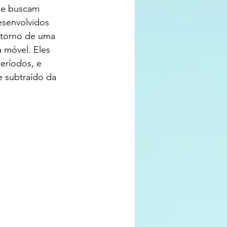
que buscam 
esenvolvidos 
 torno de uma 
 móvel. Eles 
eríodos, e 
 subtraído da 