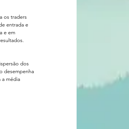
 os traders 
de entrada e 
la e em 
resultados.
ispersão dos 
rão desempenha 
 a média 