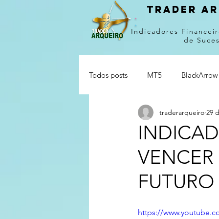
Trader ar
Indicadores Financeir
de Suce
Todos posts
MT5
BlackArrow
traderarqueiro
29 d
INDICAD
VENCER
FUTURO
https://www.youtube.