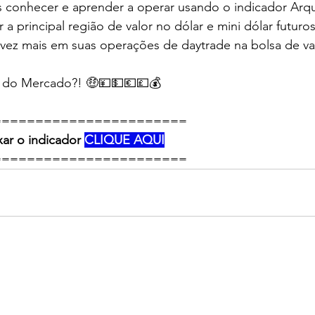
 conhecer e aprender a operar usando o indicador Arqu
a principal região de valor no dólar e mini dólar futuro
 vez mais em suas operações de daytrade na bolsa de val
ro do Mercado?! 🤑💴💵💶💷💰
=======================
r o indicador 
CLIQUE AQUI
=======================