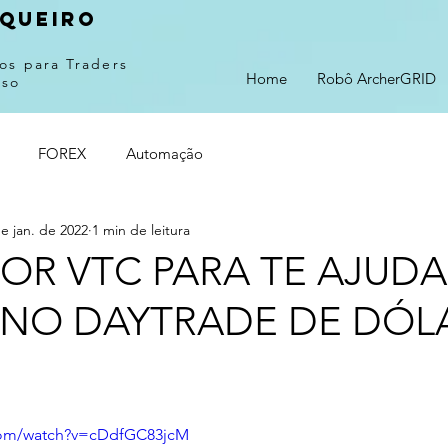
queiro
os para Traders
Home
Robô ArcherGRID
sso
FOREX
Automação
e jan. de 2022
1 min de leitura
OR VTC PARA TE AJUDA
 NO DAYTRADE DE DÓL
com/watch?v=cDdfGC83jcM