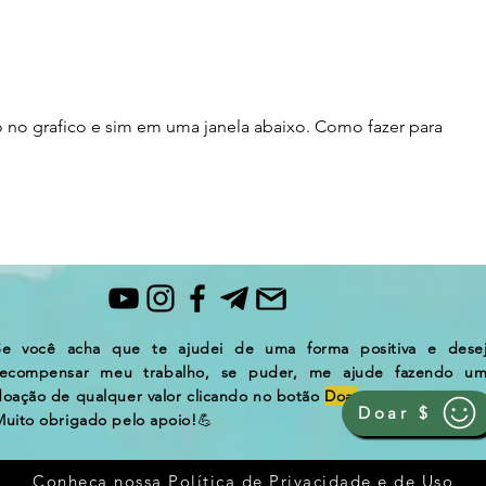
INDICADOR
SIS
REVOLUIONÁRIO E
EXT
GRATUITO
SOR
YOU
 no grafico e sim em uma janela abaixo. Como fazer para 
Se você acha que te ajudei de uma forma positiva e dese
recompensar
meu trabalho, se puder, me ajude fazendo u
doação de qualquer valor clicando no botão
Doar
.
Doar $
Muito obrigado pelo apoio!
💪
Conheça nossa Política de Privacidade e de Uso