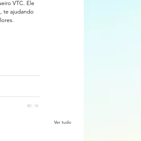
eiro VTC. Ele 
s, te ajudando 
ores.  
Ver tudo