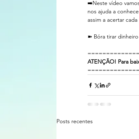
➡️Neste vídeo vamos
nos ajuda a conhecer 
assim a acertar cada
➽ Bóra tirar dinhei
=============
ATENÇÃO! Para baixa
=============
Posts recentes