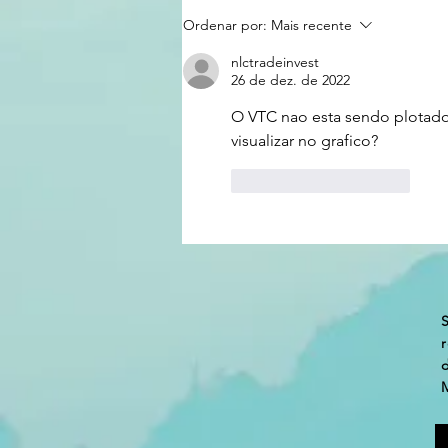
DESVENDAMOS MAIS UM
Ordenar por:
Mais recente
INDICADOR FAMOSO
nlctradeinvest
26 de dez. de 2022
O VTC nao esta sendo plotado
visualizar no grafico?
Curtir
Responder