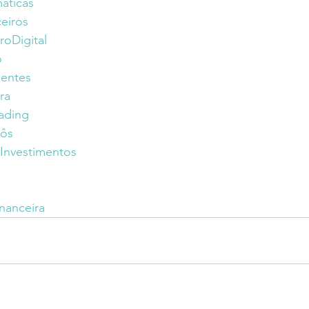
áticas
eiros
oDigital
o
ientes
ra
ading
bôs
Investimentos
nanceira