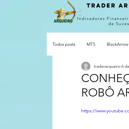
Trader ar
Indicadores Financeir
de Suce
Todos posts
MT5
BlackArrow
traderarqueiro
6 de
CONHEÇ
ROBÔ A
https://www.youtube.