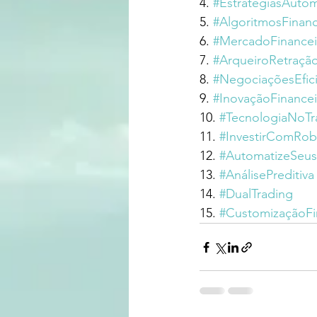
4. 
#EstratégiasAutom
5. 
#AlgoritmosFinanc
6. 
#MercadoFinanceir
7. 
#ArqueiroRetraçã
8. 
#NegociaçõesEfic
9. 
#InovaçãoFinancei
10. 
#TecnologiaNoTr
11. 
#InvestirComRo
12. 
#AutomatizeSeus
13. 
#AnálisePreditiva
14. 
#DualTrading
15. 
#CustomizaçãoFi