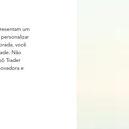
presentam um 
personalizar 
orada, você 
dade. Não 
ô Trader 
novadora e 