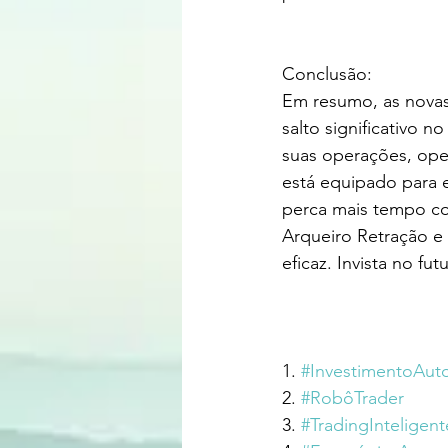
Conclusão:
Em resumo, as novas
salto significativo 
suas operações, ope
está equipado para 
perca mais tempo co
Arqueiro Retração e 
eficaz. Invista no fu
1. 
#InvestimentoAut
2. 
#RobôTrader
3. 
#TradingInteligent