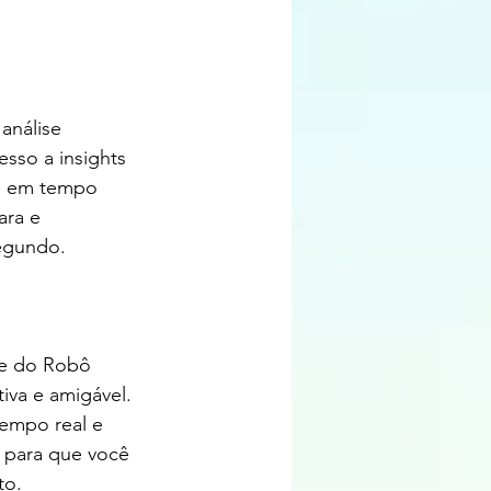
análise 
sso a insights 
es em tempo 
ra e 
segundo.
ce do Robô 
iva e amigável. 
empo real e 
o para que você 
to.