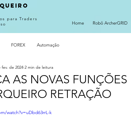
queiro
os para Traders
Home
Robô ArcherGRID
sso
FOREX
Automação
 fev. de 2024
2 min de leitura
A AS NOVAS FUNÇÕES
RQUEIRO RETRAÇÃO
com/watch?v=uDbd63rrL-k