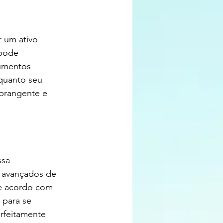
 um ativo 
pode 
rumentos 
quanto seu 
brangente e 
ssa 
s avançados de 
de acordo com 
 para se 
rfeitamente 