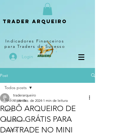
Trader arqueiro
Indicadores Financeiros
para Traders de Sucesso
Login
Post
Todos posts
traderarqueiro
Todos posts
11 de dez. de 2024
1 min de leitura
ROBÔ ARQUEIRO DE
MT5
OURO GRÁTIS PARA
BlackArrow
DAYTRADE NO MINI
FOREX