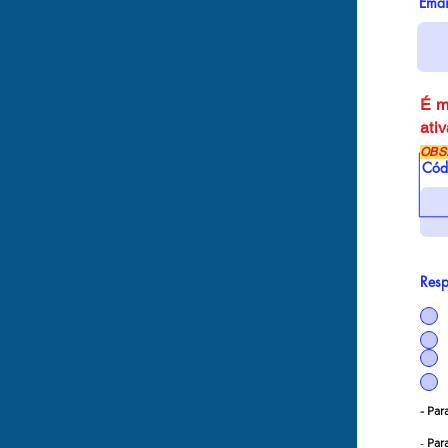
Emai
É m
ati
OBS
Cód
Resp
- Pa
-
Par