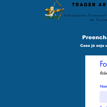
Trader ar
Indicadores Financeir
de Suce
Preencha
Caso já seja 
Fo
Robô
Nom