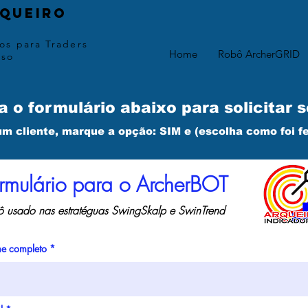
queiro
os para Traders
Home
Robô ArcherGRID
sso
 o formulário abaixo para solicitar 
um cliente, marque a opção: SIM e (escolha como foi f
rmulário para o ArcherBOT
 usado nas estratéguas SwingSkalp e SwinTrend
e completo