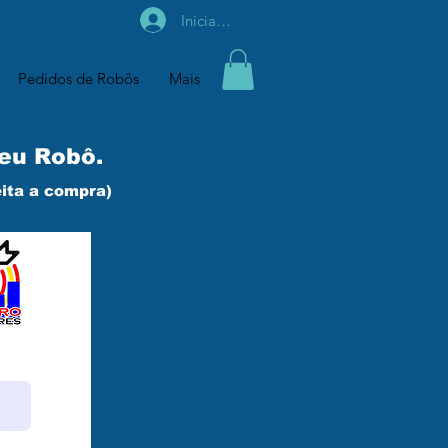
Iniciar sesión
Pedidos de Robôs
Mais
seu Robô.
eita a compra)