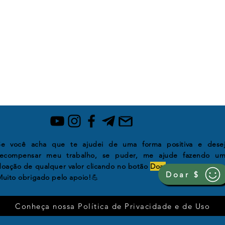
Se você acha que te ajudei de uma forma positiva e dese
recompensar
meu trabalho, se puder, me ajude fazendo u
doação de qualquer valor clicando no botão
Doar
.
Doar $
Muito obrigado pelo apoio!
💪
Conheça nossa Política de Privacidade e de Uso