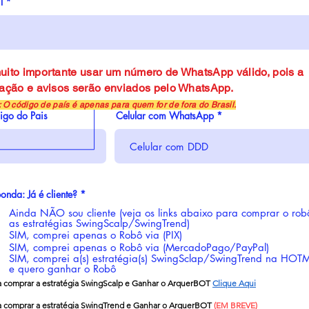
l
uito importante usar um número de WhatsApp válido, pois a
vação e avisos serão enviados pelo WhatsApp.
: O
código de país é apenas para quem for de fora do Brasil.
igo do Pais
Celular com WhatsApp
onda: Já é cliente?
*
Ainda NÃO sou cliente (veja os links abaixo para comprar o rob
as estratégias SwingScalp/SwingTrend)
SIM, comprei apenas o Robô via (PIX)
SIM, comprei apenas o Robô via (MercadoPago/PayPal)
SIM, comprei a(s) estratégia(s) SwingSclap/SwingTrend na HOT
e quero ganhar o Robô
ra comprar a estratégia SwingScalp e Ganhar o ArquerBOT
Clique Aqui
a comprar a estratégia SwingTrend e Ganhar o ArquerBOT
(EM BREVE)